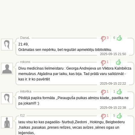
DanaL
3
6
21:49,
Grāmatas sen nepērku, bet regulāri apmeklēju bibliotēku.
2025-09-15 21:50
rokons
1
Divu medicīnas lielmeistaru : Georga Andrejeva un Viktora Kalnbērza
memuārus. Atgādina par laiku, kas bija. Tad prātā varu salīdzināt -
kas ir. Ir ko pavērtēt
2025-09-15 22:22
inito4ka
1
1
Pēdējā papīra formāta ,,Pieauguša puikas atmiņu klade,, pavilka ne
pa jokam!!! :)
2025-09-15 22:38
f12
1
5
lasu visu ko kas pagadās- Ņurbuļi,Ziedoni , Hokingu, Beigbederu
,haikas ,pasakas ,preses relīzes, vecas avīzes ,sēnes ogas un
leģendas,