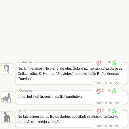
Bellatrixa
1
4
Nē. Un netaisos. Ne vienu, ne otru. Šobrīd uz naktsskapīša Jarosas
Oniksa vētra, K. Hannas "Sievietes", iepriekš lasīju R. Pulkinenas
"Burvība".
2025-09-15 21:23
Optimiste
2
4
Lasu, bet tikai ārzemju...patīk skandināvu ...
2025-09-15 21:30
janisb
2
2
Nu latviešiem Janas Egles darbus bet citādi zinātnisko fantastiku
pamatā, citu zemju valodās...
2025-09-15 21:40