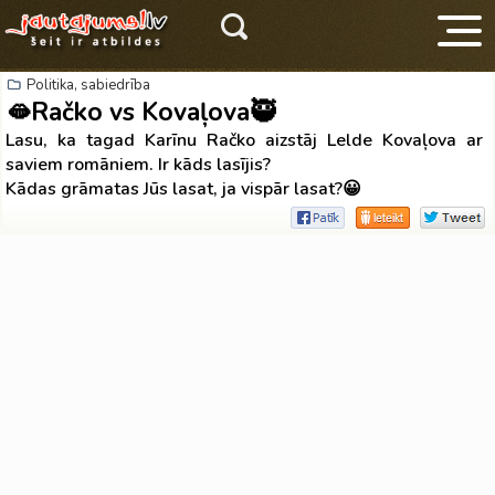
Politika, sabiedrība
🫦Račko vs Kovaļova🥷
Lasu, ka tagad Karīnu Račko aizstāj Lelde Kovaļova ar
saviem romāniem. Ir kāds lasījis?
Kādas grāmatas Jūs lasat, ja vispār lasat?😀
V