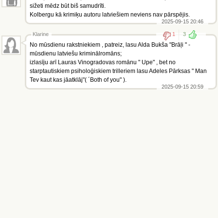
sižeti mēdz būt biš samudrīti.
Kolbergu kā krimiķu autoru latviešiem neviens nav pārspējis.
2025-09-15 20:46
Klarine
1
3
No mūsdienu rakstniekiem , patreiz, lasu Alda Bukša "Brāļi " -
mūsdienu latviešu kriminālromāns;
izlasīju arī Lauras Vinogradovas romānu " Upe" , bet no
starptautiskiem psiholoģiskiem trilleriem lasu Adeles Pārksas " Man
Tev kaut kas jāatklāj"( ´Both of you" ).
2025-09-15 20:59