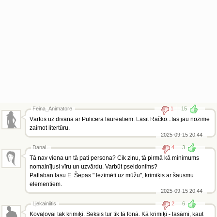
Feina_Animatore
1
15
Vārtos uz dīvana ar Pulicera laureātiem. Lasīt Račko...tas jau nozīmē
zaimot litertūru.
2025-09-15 20:44
DanaL
4
3
Tā nav viena un tā pati persona? Cik zinu, tā pirmā kā minimums
nomainījusi vīru un uzvārdu. Varbūt pseidonīms?
Patlaban lasu E. Šepas " Iezīmēti uz mūžu", krimiķis ar šausmu
elementiem.
2025-09-15 20:44
Ljekainiitis
2
6
Kovaļovai tak krimiķi. Seksis tur tik tā fonā. Kā krimiķi - lasāmi, kaut