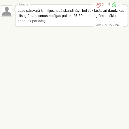
kvarts
2
3
Lasu pārsvarā krimiķus, topā skandināvi, bet tiek lasīts ari daudz kas
cits, grāmatu cenas kodīgas paliek- 25-30 eur par grāmatu škiet
nedaudz par dārgu...
2025-09-15 21:49