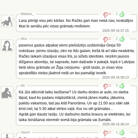
Wintere_
4
1
Lasu pilnīgi visu pēc kārtas. No Račko gan man nekā nav, noskatījos
tikai to seriālu pēc viņas grāmatu motīviem.
2025-09-16 07:15
elsa
2
2
pasenus gadus atpakaļ viens pielūdzējs uzdāvināja Greja 50
nokrāsas- pirmo izlasīju, otro ne līdz galam, trešā tā arī stāv neatvērta.
Račko laikam izlasījusi visas trīs, jo sižets identisks. reizēm jaunos
dižgarus abonēju, lai saprastu, kam daiļrade ir pakaļā. topā ir Latvijas
lielā sēņu grāmata un Žiga ceļojumu - grūti lasās, jo visas viņa
aprakstītās vietas jāatrod netā un tas pamatīgi ievelk.
2025-09-16 08:13
etc
3
3
Kā Jūs atlicināt laiku lasīšanai? Uz darbu dodos ar auto, no darba
tāpat, kaut ko padaru mājās/dārzā, ziemā jānes malka, jākurina,
paēdu vakariņas, tad jau klāt Panorāma. Un ap 21:00 acu vāki sāk
krist ciet, lai 5:30 atkal vērtos vaļā. Kur nu vēl grāmatas...
Agrāk gan daudz lasīju. Uz darbu/no darba braucu ar elektrisko, tur
laika īsināšanai vienmēr somā bija grāmata vai žurnāls.
2025-09-16 08:14
Jason
2
1