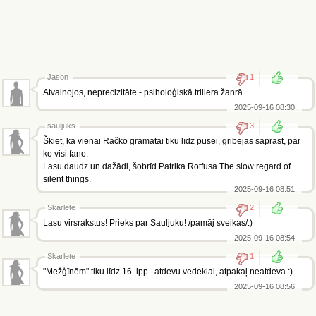
Jason
1
Atvainojos, neprecizitāte - psiholoģiskā trillera žanrā.
2025-09-16 08:30
sauljuks
3
Šķiet, ka vienai Račko grāmatai tiku līdz pusei, gribējās saprast, par
ko visi fano.
Lasu daudz un dažādi, šobrīd Patrika Rotfusa The slow regard of
silent things.
2025-09-16 08:51
Skarlete
2
Lasu virsrakstus! Prieks par Sauljuku! /pamāj sveikas/:)
2025-09-16 08:54
Skarlete
1
"Mežģīnēm" tiku līdz 16. lpp...atdevu vedeklai, atpakaļ neatdeva.:)
2025-09-16 08:56