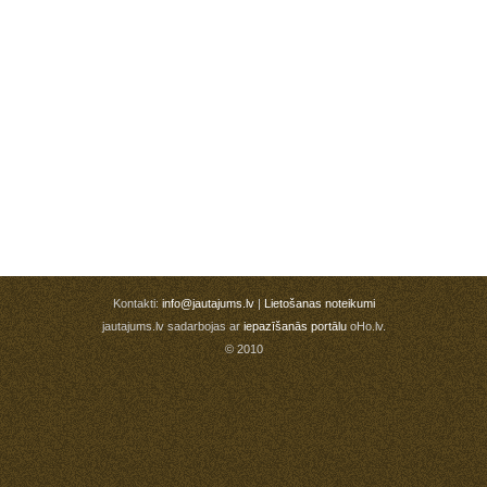
Kontakti:
info@jautajums.lv
|
Lietošanas noteikumi
jautajums.lv sadarbojas ar
iepazīšanās portālu
oHo.lv.
© 2010