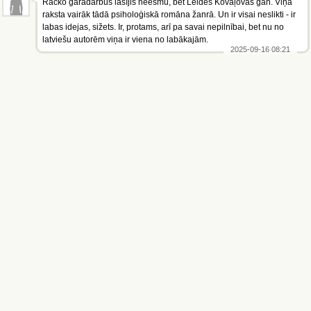
Račko garadarbus lasījis neesmu, bet Leldes Kovaļovas gan. Viņa
raksta vairāk tādā psiholoģiskā romāna žanrā. Un ir visai neslikti - ir
labas idejas, sižets. Ir, protams, arī pa savai nepilnībai, bet nu no
latviešu autorēm viņa ir viena no labākajām.
2025-09-16 08:21