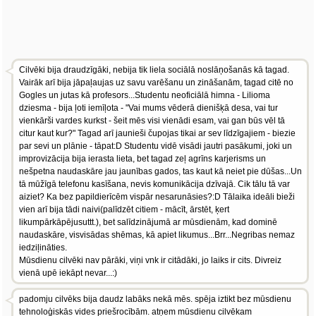
Cilvēki bija draudzīgāki, nebija tik liela sociālā noslāņošanās kā tagad.
Vairāk arī bija jāpaļaujas uz savu varēšanu un zināšanām, tagad citē no
Gogles un jutas kā profesors...Studentu neoficiālā himna - Lilioma
dziesma - bija ļoti iemīļota - "Vai mums vēderā dienišķā desa, vai tur
vienkārši vardes kurkst - šeit mēs visi vienādi esam, vai gan būs vēl tā
citur kaut kur?" Tagad arī jaunieši čupojas tikai ar sev līdzīgajiem - biezie
par sevi un plānie - tāpat:D Studentu vidē visādi jautri pasākumi, joki un
improvizācija bija ierasta lieta, bet tagad zeļ agrīns karjerisms un
nešpetna naudaskāre jau jaunības gados, tas kaut kā neiet pie dūšas...Un
tā mūžīgā telefonu kasīšana, nevis komunikācija dzīvajā. Cik tālu tā var
aiziet? Ka bez papildierīcēm vispār nesarunāsies?:D Tālaika ideāli bieži
vien arī bija tādi naivi(palīdzēt citiem - mācīt, ārstēt, ķert
likumpārkāpējusuttt.), bet salīdzinājumā ar mūsdienām, kad dominē
naudaskāre, visvisādas shēmas, kā apiet likumus...Brr...Negribas nemaz
iedziļināties.
Mūsdienu cilvēki nav pārāki, viņi vnk ir citādāki, jo laiks ir cits. Divreiz
vienā upē iekāpt nevar...:)
padomju cilvēks bija daudz labāks nekā mēs. spēja iztikt bez mūsdienu
tehnoloģiskās vides priešrocībām. atņem mūsdienu cilvēkam