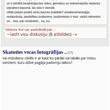
un ir pilnībā bezjēdzīga bez slāvu, ģermāņu un indoeiropiešu vēstures
izpratnes kopumā. tas viss ir vienots.
ciktāl pašam priekš sevis kaut ko praktiski? amatierarheoloģija.
restaurācija. piedalīties izrakumos. lasāmvielas ir maz. varbū mēnesim.
un... viss. par romāniem... nu, nu.
Vēsture: Kur var, padziļināti par ...
···
lasīt visu diskusiju (8 atbildes) –»
Skatoties vecas fotogrāfijas ..
(17)
Vai mūsdienu cilvēki ir ar kaut ko pārāki vai labāki par mūsu
senčiem, kuru dzīve pagāja padomju laikos?