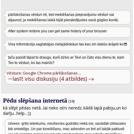
pārlūkošanas vēsturi nē, bet meklēšanas pieprasījumu vēsturi var
atjaunot, ja meklēšanas laikā bijāt pierakstījusies savā gūgles kontā.
After system restore you can get same history of your brouser
Visa informāciija saglabājas cietajādiskāun tas kas zin dabūs ārājeb ko😎
taču pasūti tāpat to draugu, kurš dzīvo ar Tevi un čato visu dienu te, kam
Tev to vēsturi, ko tas mainīs?
Vēsture: Google Chrome pārlūkošanas ...
···
lasīt visu diskusiju (4 atbildes) –»
Pēdu slēpšana internetā
(34)
kā slēpt pēdas netā...lai neko otrs neredz..kādā lapā pabiju,un ko
darīju...help...:))
cilveex- gribi ieteikumu, neizliecies gudrāks nekā esi, savādāk izklausies
bik smieklīgs. Un par tunelēšanu, mac adresēm un tml arī labāk paklusē