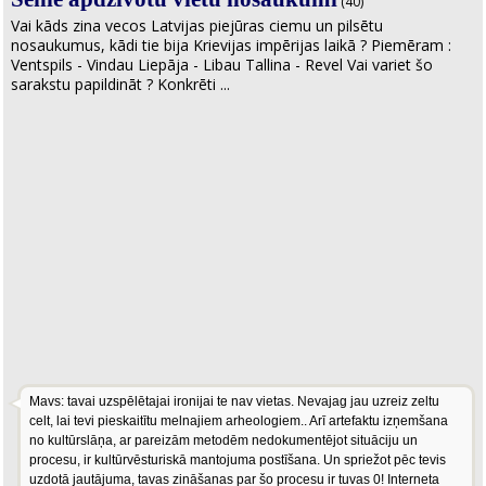
(40)
Vai kāds zina vecos Latvijas piejūras ciemu un pilsētu
nosaukumus, kādi tie bija Krievijas impērijas laikā ? Piemēram :
Ventspils - Vindau Liepāja - Libau Tallina - Revel Vai variet šo
sarakstu papildināt ? Konkrēti ...
Mavs: tavai uzspēlētajai ironijai te nav vietas. Nevajag jau uzreiz zeltu
celt, lai tevi pieskaitītu melnajiem arheologiem.. Arī artefaktu izņemšana
no kultūrslāņa, ar pareizām metodēm nedokumentējot situāciju un
procesu, ir kultūrvēsturiskā mantojuma postīšana. Un spriežot pēc tevis
uzdotā jautājuma, tavas zināšanas par šo procesu ir tuvas 0! Interneta