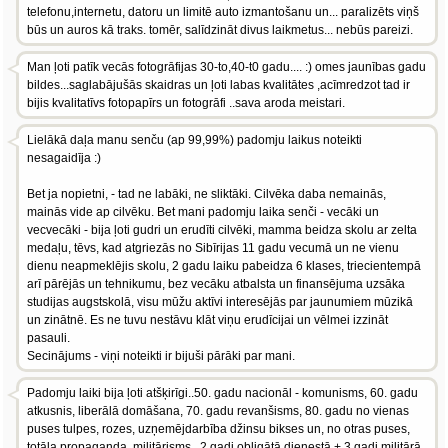
telefonu,internetu, datoru un limitē auto izmantošanu un... paralizēts viņš
būs un auros kā traks. tomēr, salīdzināt divus laikmetus... nebūs pareizi.
Man ļoti patīk vecās fotogrāfijas 30-to,40-t0 gadu.... :) omes jaunības gadu
bildes...saglabājušās skaidras un ļoti labas kvalitātes ,acīmredzot tad ir
bijis kvalitatīvs fotopapīrs un fotogrāfi ..sava aroda meistari.
Lielākā daļa manu senču (ap 99,99%) padomju laikus noteikti
nesagaidīja :)
Bet ja nopietni, - tad ne labāki, ne sliktāki. Cilvēka daba nemainās,
mainās vide ap cilvēku. Bet mani padomju laika senči - vecāki un
vecvecāki - bija ļoti gudri un erudīti cilvēki, mamma beidza skolu ar zelta
medaļu, tēvs, kad atgriezās no Sibīrijas 11 gadu vecumā un ne vienu
dienu neapmeklējis skolu, 2 gadu laiku pabeidza 6 klases, triecientempā
arī pārējās un tehnikumu, bez vecāku atbalsta un finansējuma uzsāka
studijas augstskolā, visu mūžu aktīvi interesējās par jaunumiem mūzikā
un zinātnē. Es ne tuvu nestāvu klāt viņu erudīcijai un vēlmei izzināt
pasauli.
Secinājums - viņi noteikti ir bijuši pārāki par mani.
Padomju laiki bija ļoti atšķirīgi..50. gadu nacionāl - komunisms, 60. gadu
atkusnis, liberālā domāšana, 70. gadu revanšisms, 80. gadu no vienas
puses tulpes, rozes, uzņemējdarbība džinsu bikses un, no otras puses,
totāla propaganda, militārisms.. 2 gadi obligātā dienestā + 3 gadi militārā