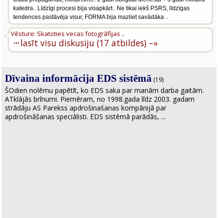
katedra.. Līdzīgi procesi bija visapkārt.. Ne tikai iekš PSRS, līdzīgas
tendences pastāvēja visur, FORMA bija mazliet savādāka ..
Vēsture: Skatoties vecas fotogrāfijas ..
···
lasīt visu diskusiju (17 atbildes) –»
Dīvaina informācija EDS sistēmā
(19)
ŠOdien nolēmu papētīt, ko EDS saka par manām darba gaitām.
ATklājās brīnumi. Piemēram, no 1998.gada līdz 2003. gadam
strādāju AS Parekss apdrošinašanas kompānijā par
apdrošināšanas speciālisti. EDS sistēmā parādās, ...