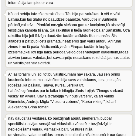
informācija,tam pieder vara.
Kā tad nebija latviešiem rakstības! Tās bija pat vairākas. Ir vēl cilvēki
Latvijā,kuri tās glabā no paaudzes paaudzē. Varbūt tie ir Burtnieku
pēcteči,vai krīvu. Pirmkārt mezglu siešana gan uz kociņiem,kā atsevišķi
teksti,gan kamolā tīšana. Šai rakstībai ir tieša radniecība ar Sanskritu. Otrā
rakstība bija ļoti līdzīga daudzām tautām,atšķīrās tikai niansēs. Šis
alfabēts ir pat publicēts grāmatā, neatceros gan vairs autoru. Arī rūnu
zīmes ir no tā paša. Visticamāk,visām Eiropas tautām ir kopīga
izcelsme,tikai ļoti ilgā laika periodā veidojoties vietējiem dialektiem,radās
aizvien jaunas valodas,bet savstarpēju nesaskaņu rezultātā,jaunas tautas
un valstis,bet nevis otrādi.
Ar lasītprasmi un izglītotību valstiskumam nav sakara. Jau sen pirms
krustnešu iebrukuma latviešiem bija savs valstiskums, tiesa, ne tajās
robežās, kā pašlaik. Tālava, Kursa, Jersika utt.
Labākās grāmatas par to laiku ir triloģija Jānis Lejiņš ”Zīmogs sarkanā
vaskā” un Aivara Kļavja tetraloģija “Viņpus vārtiem”, kā arī Valdis
Rūmnieks, Andrejs Migla "Viestura zobens", "Kuršu vikingi", kā arī
Aleksandra Grīna romāni
nav daudz tās vēstures, ko padziļināti apgūt. piemēram, būt par
speciālistu latvijas senajā vai viduslaiku vēsturē ir bezjēdzīgi. ir
nepieciešams vairāk. vismaz kā baltu vēstures nišā.
un vienalga vajag papildus jomas, jo pat baltu niša kopumā ir par šauru