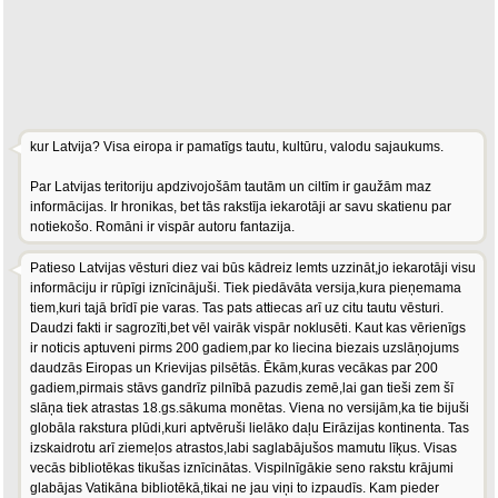
kur Latvija? Visa eiropa ir pamatīgs tautu, kultūru, valodu sajaukums.
Par Latvijas teritoriju apdzivojošām tautām un ciltīm ir gaužām maz
informācijas. Ir hronikas, bet tās rakstīja iekarotāji ar savu skatienu par
notiekošo. Romāni ir vispār autoru fantazija.
Patieso Latvijas vēsturi diez vai būs kādreiz lemts uzzināt,jo iekarotāji visu
informāciju ir rūpīgi iznīcinājuši. Tiek piedāvāta versija,kura pieņemama
tiem,kuri tajā brīdī pie varas. Tas pats attiecas arī uz citu tautu vēsturi.
Daudzi fakti ir sagrozīti,bet vēl vairāk vispār noklusēti. Kaut kas vērienīgs
ir noticis aptuveni pirms 200 gadiem,par ko liecina biezais uzslāņojums
daudzās Eiropas un Krievijas pilsētās. Ēkām,kuras vecākas par 200
gadiem,pirmais stāvs gandrīz pilnībā pazudis zemē,lai gan tieši zem šī
slāņa tiek atrastas 18.gs.sākuma monētas. Viena no versijām,ka tie bijuši
globāla rakstura plūdi,kuri aptvēruši lielāko daļu Eirāzijas kontinenta. Tas
izskaidrotu arī ziemeļos atrastos,labi saglabājušos mamutu līķus. Visas
vecās bibliotēkas tikušas iznīcinātas. Vispilnīgākie seno rakstu krājumi
glabājas Vatikāna bibliotēkā,tikai ne jau viņi to izpaudīs. Kam pieder