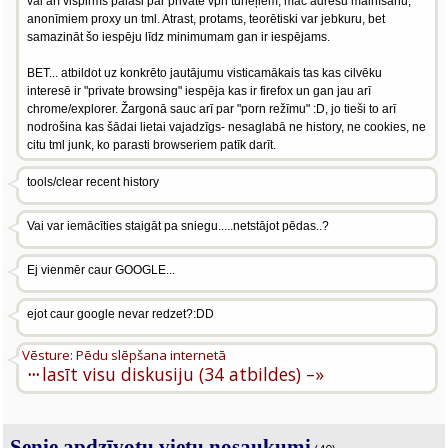
vai arī vispirms palasi par private vpn tuneļiem, mac adrešu mainīšanu,
anonīmiem proxy un tml. Atrast, protams, teorētiski var jebkuru, bet
samazināt šo iespēju līdz minimumam gan ir iespējams.
BET... atbildot uz konkrēto jautājumu visticamākais tas kas cilvēku
interesē ir "private browsing" iespēja kas ir firefox un gan jau arī
chrome/explorer. Žargonā sauc arī par "porn režīmu" :D, jo tieši to arī
nodrošina kas šādai lietai vajadzīgs- nesaglabā ne history, ne cookies, ne
citu tml junk, ko parasti browseriem patīk darīt.
tools/clear recent history
Vai var iemācīties staigāt pa sniegu.....netstājot pēdas..?
Ej vienmēr caur GOOGLE...
ejot caur google nevar redzet?:DD
Vēsture: Pēdu slēpšana internetā
···
lasīt visu diskusiju (34 atbildes) –»
Senie apdzīvotu vietu nosaukumi