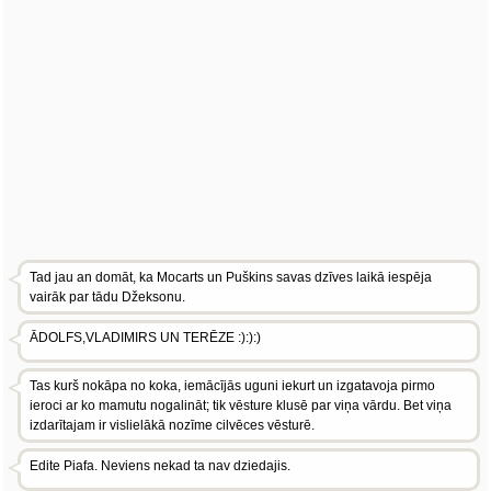
Tad jau an domāt, ka Mocarts un Puškins savas dzīves laikā iespēja
vairāk par tādu Džeksonu.
ĀDOLFS,VLADIMIRS UN TERĒZE :):):)
Tas kurš nokāpa no koka, iemācījās uguni iekurt un izgatavoja pirmo
ieroci ar ko mamutu nogalināt; tik vēsture klusē par viņa vārdu. Bet viņa
izdarītajam ir vislielākā nozīme cilvēces vēsturē.
Edite Piafa. Neviens nekad ta nav dziedajis.