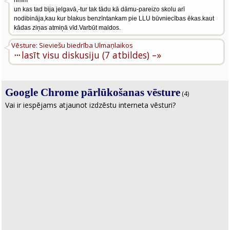
hmm
un kas tad bija jelgavā,-tur tak tādu kā dāmu-pareizo skolu arī
nodibināja,kau kur blakus benzīntankam pie LLU būvniecības ēkas.kaut
kādas ziņas atmiņā vīd.Varbūt maldos.
Vēsture: Sieviešu biedrība Ulmaņlaikos
···
lasīt visu diskusiju (7 atbildes) –»
Google Chrome pārlūkošanas vēsture
(4)
Vai ir iespējams atjaunot izdzēstu interneta vēsturi?