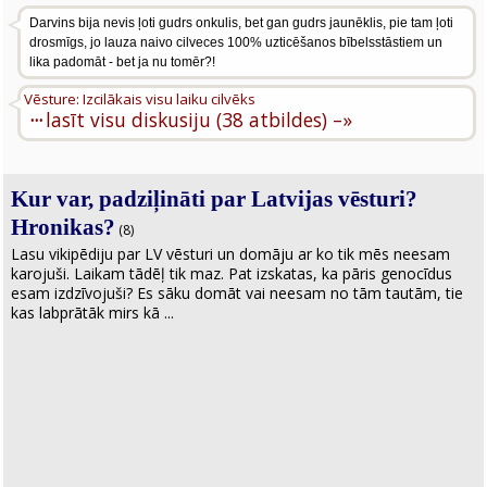
Darvins bija nevis ļoti gudrs onkulis, bet gan gudrs jaunēklis, pie tam ļoti
drosmīgs, jo lauza naivo cilveces 100% uzticēšanos bībelsstāstiem un
lika padomāt - bet ja nu tomēr?!
Vēsture: Izcilākais visu laiku cilvēks
···
lasīt visu diskusiju (38 atbildes) –»
Kur var, padziļināti par Latvijas vēsturi?
Hronikas?
(8)
Lasu vikipēdiju par LV vēsturi un domāju ar ko tik mēs neesam
karojuši. Laikam tādēļ tik maz. Pat izskatas, ka pāris genocīdus
esam izdzīvojuši? Es sāku domāt vai neesam no tām tautām, tie
kas labprātāk mirs kā ...