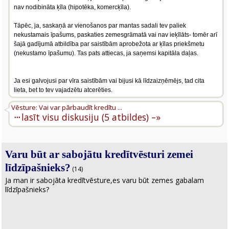
nav nodibināta ķīla (hipotēka, komercķīla).
Tāpēc, ja, saskaņā ar vienošanos par mantas sadali tev paliek
nekustamais īpašums, paskaties zemesgrāmatā vai nav ieķīlāts- tomēr arī
šajā gadījumā atbildība par saistībām aprobežota ar ķīlas priekšmetu
(nekustamo īpašumu). Tas pats attiecas, ja saņemsi kapitāla daļas.
Ja esi galvojusi par vīra saistībām vai bijusi kā līdzaizņēmējs, tad cita
lieta, bet to tev vajadzētu atcerēties.
Vēsture: Vai var pārbaudīt kredītu ...
···
lasīt visu diskusiju (5 atbildes) –»
Varu būt ar sabojātu kredītvēsturi zemei
līdzīpašnieks?
(14)
Ja man ir sabojāta kredītvēsture,es varu būt zemes gabalam
līdzīpašnieks?