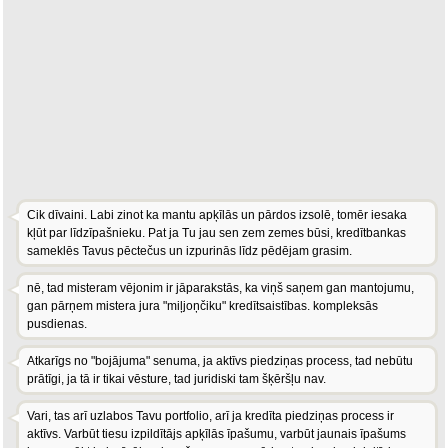
Cik dīvaini. Labi zinot ka mantu apķīlās un pārdos izsolē, tomēr iesaka
kļūt par līdzīpašnieku. Pat ja Tu jau sen zem zemes būsi, kredītbankas
sameklēs Tavus pēctečus un izpurinās līdz pēdējam grasim.
nē, tad misteram vējonim ir jāparakstās, ka viņš saņem gan mantojumu,
gan pārņem mistera jura "miļjoņčiku" kredītsaistības. kompleksās
pusdienas.
Atkarīgs no "bojājuma" senuma, ja aktīvs piedziņas process, tad nebūtu
prātīgi, ja tā ir tikai vēsture, tad juridiski tam šķēršļu nav.
Vari, tas arī uzlabos Tavu portfolio, arī ja kredīta piedziņas process ir
aktīvs. Varbūt tiesu izpildītājs apķīlās īpašumu, varbūt jaunais īpašums