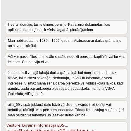
Ir vērts, domāju, tas ietekmēs pensiju. Katrā ziņā dokumetus, kas
apliecina darba gaitas ir vērts saglabāt pierādījumiem.
Man nebija datu no 1980. - 1996. gadam. Aizbraucu ar darba grāmatiņu
un savedu kārtībā.
Vēl var paskatīties iemaksāto sociālo nodokli pensijas kapitālā, vai tur viss
iekrities. Caur latvija el ve.
Ja ir ieraksti vecajā labajā darba grāmatiņā, tad ņem to un dodies uz
VSAA, lai to stāzu sakoriģē. Nedomāju, ka VID tā informācija vecā
interesēs. Vismaz mana senā darba pieredze vēl vidusskolas laikos, kad
gandrīz gadu par apkopēju piestrādāju trupat skolā, man bija VSAA
jāpierāda, VID gan nē.
aija_69 vispār jebkurā datu bāzē vārds un uzvārds ir otrškirīgi vai
nebūtiski rādītāji- viss pēc personas koda. Tādas lietas vajag sakārtot (arī
man beidzot jāsaņemas un jāsaved lietas kārtībā).
Vēsture: Dīvaina informācija EDS ...
···
lasīt visu diskusiju (19 atbildes) –»