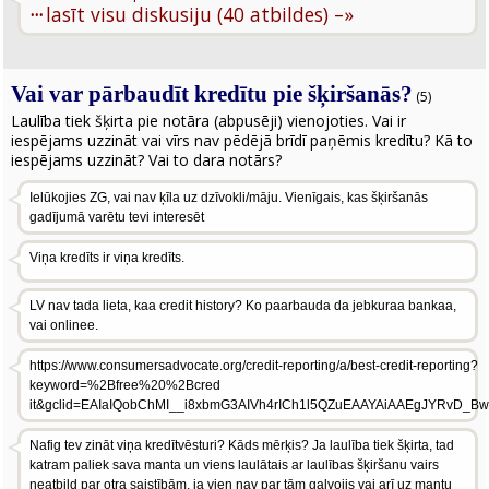
···
lasīt visu diskusiju (40 atbildes) –»
Vai var pārbaudīt kredītu pie šķiršanās?
(5)
Laulība tiek šķirta pie notāra (abpusēji) vienojoties. Vai ir
iespējams uzzināt vai vīrs nav pēdējā brīdī paņēmis kredītu? Kā to
iespējams uzzināt? Vai to dara notārs?
Ielūkojies ZG, vai nav ķīla uz dzīvokli/māju. Vienīgais, kas šķiršanās
gadījumā varētu tevi interesēt
Viņa kredīts ir viņa kredīts.
LV nav tada lieta, kaa credit history? Ko paarbauda da jebkuraa bankaa,
vai onlinee.
https://www.consumersadvocate.org/credit-reporting/a/best-credit-reporting?
keyword=%2Bfree%20%2Bcred
it&gclid=EAIaIQobChMI__i8xbmG3AIVh4rICh1l5QZuEAAYAiAAEgJYRvD_B
Nafig tev zināt viņa kredītvēsturi? Kāds mērķis? Ja laulība tiek šķirta, tad
katram paliek sava manta un viens laulātais ar laulības šķiršanu vairs
neatbild par otra saistībām, ja vien nav par tām galvojis vai arī uz mantu