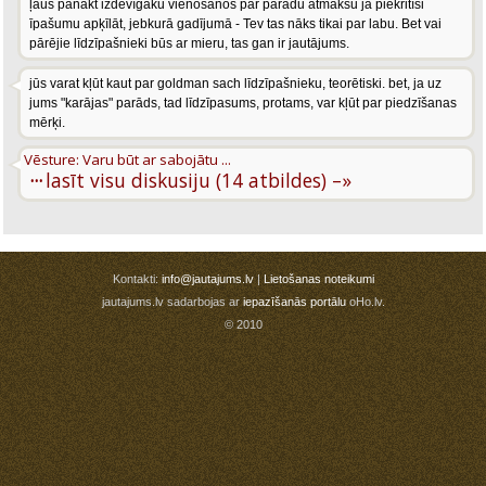
ļaus panākt izdevīgāku vienošanos par parādu atmaksu ja piekritīsi
īpašumu apķīlāt, jebkurā gadījumā - Tev tas nāks tikai par labu. Bet vai
pārējie līdzīpašnieki būs ar mieru, tas gan ir jautājums.
jūs varat kļūt kaut par goldman sach līdzīpašnieku, teorētiski. bet, ja uz
jums "karājas" parāds, tad līdzīpasums, protams, var kļūt par piedzīšanas
mērķi.
Vēsture: Varu būt ar sabojātu ...
···
lasīt visu diskusiju (14 atbildes) –»
Kontakti:
info@jautajums.lv
|
Lietošanas noteikumi
jautajums.lv sadarbojas ar
iepazīšanās portālu
oHo.lv.
© 2010