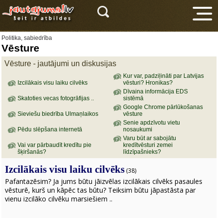
Politika, sabiedrība
Vēsture
Vēsture - jautājumi un diskusijas
Kur var, padziļināti par Latvijas
Izcilākais visu laiku cilvēks
vēsturi? Hronikas?
Dīvaina informācija EDS
Skatoties vecas fotogrāfijas ..
sistēmā
V
Google Chrome pārlūkošanas
Sieviešu biedrība Ulmaņlaikos
vēsture
Senie apdzīvotu vietu
Pēdu slēpšana internetā
nosaukumi
Varu būt ar sabojātu
Vai var pārbaudīt kredītu pie
kredītvēsturi zemei
šķiršanās?
līdzīpašnieks?
Izcilākais visu laiku cilvēks
(38)
Pafantazēsim? Ja jums būtu jāizvēlas izcilākais cilvēks pasaules
vēsturē, kurš un kāpēc tas būtu? Teiksim būtu jāpastāsta par
vienu izcilāko cilvēku marsiešiem ..