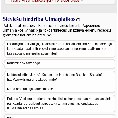
Sieviešu biedrība Ulmaņlaikos
(7)
Palīdziet atcerēties - Kā sauca sieviešu biedrību/apvienību
Ulmaņlaikos ,viņas bija rokdarbnieces un izdeva ēdienu recepšu
grāmatu? Kaucmindietes ,nē.
Laikam jau pati zini, jo, cik atminu no Ulmanjlaikiem, tad Kaucmindee bija
kaut kaada maajturiibas skola, meitaas gan tur neesmu gaajis un nezinu,
kaa sauca to meitieshu apvieniibu!:)
Kaucminde=Kazdanga.
Nebūs taisnība, Juri Kā! Kaucminde ir netālu no Bauskas, Saulainē:
http://www.draugiem.lv/kaucminde/
Mana ōme arī bija kaucmindiete.
Paldies, Vuci, par labojumu! nezinu iisti no kurienes man radaas taa zinja
par Kazdangu, varbuut taapeec, ka tur arii bijushas kaut kaadas
lauksaimnieciibas skolas.