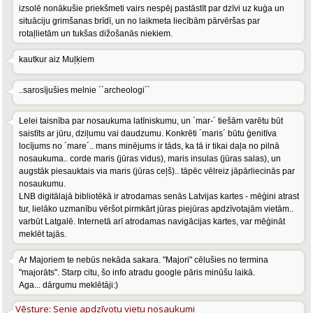
izsolē nonākušie priekšmeti vairs nespēj pastāstīt par dzīvi uz kuģa un
situāciju grimšanas brīdī, un no laikmeta liecībām pārvēršas par
rotaļlietām un tukšas dižošanās niekiem.
kautkur aiz Muļķiem
..sarosījušies melnie ´´archeologi´´
Lelei taisnība par nosaukuma latīniskumu, un ´mar-´ tiešām varētu būt
saistīts ar jūru, dziļumu vai daudzumu. Konkrēti ´maris´ būtu ģenitīva
locījums no ´mare´.. mans minējums ir tāds, ka tā ir tikai daļa no pilnā
nosaukuma.. corde maris (jūras vidus), maris insulas (jūras salas), un
augstāk piesauktais via maris (jūras ceļš).. tāpēc vēlreiz jāpārliecinās par
nosaukumu.
LNB digitālajā bibliotēkā ir atrodamas senās Latvijas kartes - mēģini atrast
tur, lielāko uzmanību vēršot pirmkārt jūras piejūras apdzīvotajām vietām..
varbūt Latgalē. Internetā arī atrodamas navigācijas kartes, var mēģināt
meklēt tajās.
Ar Majoriem te nebūs nekāda sakara. "Majori" cēlušies no termina
"majorāts". Starp citu, šo info atradu google pāris minūšu laikā.
Aga... dārgumu meklētāji:)
Vēsture: Senie apdzīvotu vietu nosaukumi