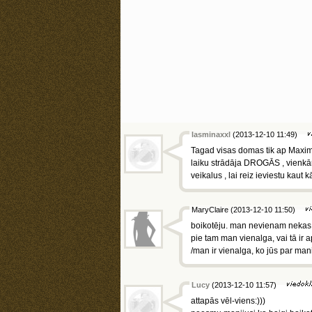
lasminaxxl
(2013-12-10 11:49)
Tagad visas domas tik ap Maximu v
laiku strādāja DROGĀS , vienkārši
veikalus , lai reiz ieviestu kaut
MaryClaire (2013-12-10 11:50)
boikotēju. man nevienam nekas
pie tam man vienalga, vai tā ir 
/man ir vienalga, ko jūs par man
Lucy
(2013-12-10 11:57)
attapās vēl-viens:)))