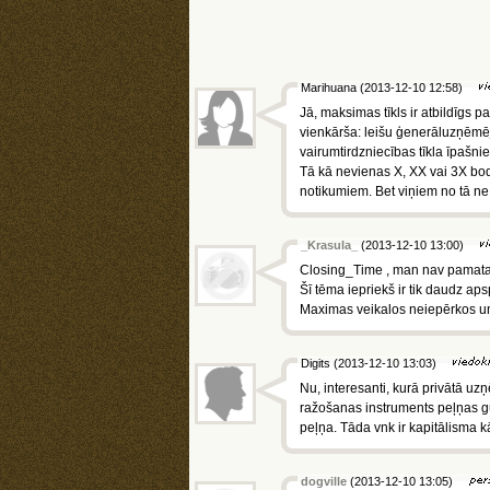
Marihuana (2013-12-10 12:58)
Jā, maksimas tīkls ir atbildīgs p
vienkārša: leišu ģenerāluzņēmēj
vairumtirdzniecības tīkla īpašni
Tā kā nevienas X, XX vai 3X bod
notikumiem. Bet viņiem no tā ne s
_Krasula_
(2013-12-10 13:00)
Closing_Time , man nav pamata ne
Šī tēma iepriekš ir tik daudz apsp
Maximas veikalos neiepērkos un
Digits (2013-12-10 13:03)
Nu, interesanti, kurā privātā uzņ
ražošanas instruments peļņas gū
peļņa. Tāda vnk ir kapitālisma k
dogville
(2013-12-10 13:05)