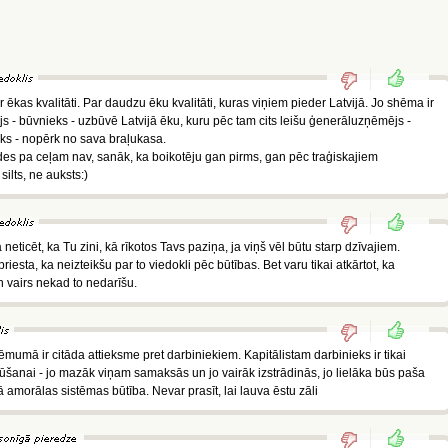
ar ēkas kvalitāti. Par daudzu ēku kvalitāti, kuras viņiem pieder Latvijā. Jo shēma ir
s - būvnieks - uzbūvē Latvijā ēku, kuru pēc tam cits leišu ģenerāluzņēmējs -
eks - nopērk no sava braļukasa.
es pa ceļam nav, sanāk, ka boikotēju gan pirms, gan pēc traģiskajiem
ilts, ne auksts:)
ticēt, ka Tu zini, kā rīkotos Tavs paziņa, ja viņš vēl būtu starp dzīvajiem.
riesta, ka neizteikšu par to viedokli pēc būtības. Bet varu tikai atkārtot, ka
 vairs nekad to nedarīšu.
ēmumā ir citāda attieksme pret darbiniekiem. Kapitālistam darbinieks ir tikai
šanai - jo mazāk viņam samaksās un jo vairāk izstrādinās, jo lielāka būs paša
ā amorālas sistēmas būtība. Nevar prasīt, lai lauva ēstu zāli