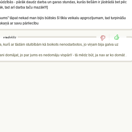
pe sūdzībās - pārāk daudz darba un garas stundas, kurās tiešām ir jāstrādā bet pēc
zāk, tad arī darba taču mazāk!!!]
ums" tāpat nekad man bijis būtisks šī tīkla veikalu apgrozījumam, tad turpināšu
askaņā ar savu pārliecību
a, kurš ar tādām stulbībām kā boikots nenodarbotos, jo viņam bija galva uz
mani domājat, jo par jums es nedomāju vispār!/ - tā mēdz būt, ja nav ar ko domāt .