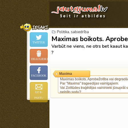
Politika, sabiedrība
Maximas boikots. Aprobež
TWITTER
Varbūt ne viens, ne otrs bet kaaut ka
?
DRAUGIEM.LV
Maxima
FACEBOOK
Maximas boikots. Aprobežotība vai degradāc
Par "Maxima" trageedijas vainīgajiem.
Vai Zolitūdes traģēdijas vaininieki jūsuprāt
pelnīto sodu?
UZ E-
Vai Maximas darbiniecei kas atrodas zālē jā
PASTU
latviešu valoda ?