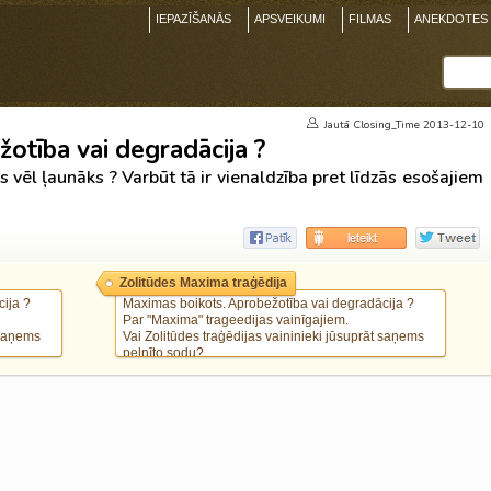
IEPAZĪŠANĀS
APSVEIKUMI
FILMAS
ANEKDOTES
Jautā
Closing_Time
2013-12-10
otība vai degradācija ?
s vēl ļaunāks ? Varbūt tā ir vienaldzība pret līdzās esošajiem
Zolitūdes Maxima traģēdija
ija ?
Maximas boikots. Aprobežotība vai degradācija ?
Par "Maxima" trageedijas vainīgajiem.
 saņems
Vai Zolitūdes traģēdijas vaininieki jūsuprāt saņems
pelnīto sodu?
zin
Vai ir vēl kāds, kurš neiepērkas Maximā?