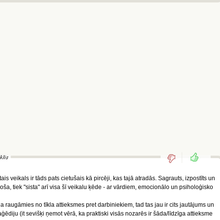
is veikals ir tāds pats cietušais kā pircēji, kas tajā atradās. Sagrauts, izpostīts un
oša, tiek "sista" arī visa šī veikalu ķēde - ar vārdiem, emocionālo un psiholoģisko
 ja raugāmies no tīkla attieksmes pret darbiniekiem, tad tas jau ir cits jautājums un
aģēdiju (it sevišķi ņemot vērā, ka praktiski visās nozarēs ir šāda/līdzīga attieksme