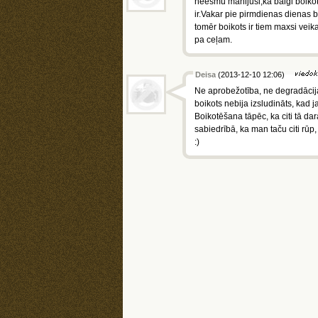
neesmu manijusi,ka baigi boikotē
ir.Vakar pie pirmdienas dienas bi
tomēr boikots ir tiem maxsi veik
pa ceļam.
Deisa
(2013-12-10 12:06)
Ne aprobežotība, ne degradācija
boikots nebija izsludināts, kad 
Boikotēšana tāpēc, ka citi tā dar
sabiedrībā, ka man taču citi rū
:)