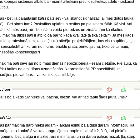
jas kopējās sistēmas atbildība - mainīt attieksmi pret līdzcilvēku/padoto - izskaust
ūtību.
as - bet, ja pajautāsim katrs pats sev - vai skanot signalizācijai mēs dotos laukā
")!!. Bet pirms tam? Paskatītos apkārt un rosītos pa plauktiem tālāk. Kā visi. Vai
 citādi kā mēs paši, nē - bez šāda veida pieredzes un zināšanām kā rīkoties.
 maxima (tīkls) pati ir atbildīga par to kādā kvalitātē tā tika celta?? Ja mēs kāds
es profesionāļiem, kas to (tikko) būvēja, projektētājiem, kas visu saplānoja, jo
s speciālisti!! Un kuram no mums ienāktu prātā, pērkot jaunu, tikko celtu māju,
 nesošās konstrukcijas?!
c maxima pati sevi jau no pirmās dienas nepozicionēja - esam cietušie. Pieļauju, ka
ilvēku bailes no atbildības uzņemšanās. Neprofesionāli PR speciālisti! Un,
gadījies pie vadības... vai kaut kas tamlīdzīgs.
jis bojā kāds tuvinieks vai paziņa, diezin, vai arī tad taptu šāds jautājums?
cas par maxima darbinieku algām - laikam esmu palaidusi garām informāciju, ka
arīgas no konkrētā veikala apgrozījuma. nopietni tas tā ir? jā tā, tad piekrītu -
gojumu. bet ja alga ir mazliet virs minimālās, un ja darba palicis mazāk [tā, starp