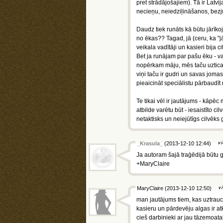
pret strādājošajiem). Tā ir Latvi
necieņu, neiedziļināšanos, bezj
Daudz tiek runāts kā būtu jārīkoj
no ēkas?? Tagad, jā (ceru, ka "jā
veikala vadītāji un kasieri bija
Bet ja runājam par pašu ēku - vai
nopērkam māju, mēs taču uzticami
viņi taču ir gudri un savas joma
pieaicināt speciālistu pārbaudīt
Te tikai vēl ir jautājums - kāpē
atbilde varētu būt - iesaistīto c
netaktisks un neiejūtīgs cilvēks 
_Krasula_
(2013-12-10 12:44)
Ja autoram šajā traģēdijā būtu gā
+MaryClaire
MaryClaire (2013-12-10 12:50)
man jautājums tiem, kas uztrau
kasieru un pārdevēju algas ir atk
cieš darbinieki ar jau tāzemoatal