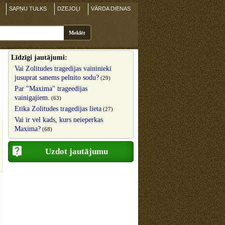
SAPŅU TULKS
DZEJOĻI
VĀRDA DIENAS
Līdzīgi jautājumi:
Vai Zolitudes tragedijas vaininieki
jusuprat sanems pelnito sodu?
(29)
Par "Maxima" trageedijas
vainigajiem.
(63)
Etika Zolitudes tragedijas lieta
(27)
Vai ir vel kads, kurs neieperkas
Maxima?
(68)
Uzdot jautājumu