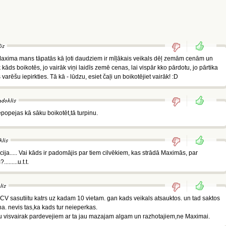
 Maxima mans tāpatās kā ļoti daudziem ir mīļākais veikals dēļ zemām cenām un
k kāds boikotēs, jo vairāk viņi laidīs zemē cenas, lai vispār kko pārdotu, jo pārtika
es varēšu iepirkties. Tā kā - lūdzu, esiet čaļi un boikotējiet vairāk! :D
opejas kā sāku boikotēt,tā turpinu.
ja..... Vai kāds ir padomājis par tiem cilvēkiem, kas strādā Maximās, par
......u.t.t.
 CV sasutiitu katrs uz kadam 10 vietam. gan kads veikals atsauktos. un tad saktos
. nevis tas,ka kads tur neieperkas.
au visvairak pardevejiem ar ta jau mazajam algam un razhotajiem,ne Maximai.