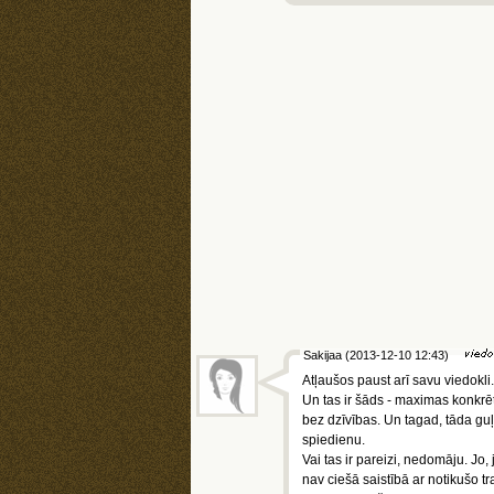
Sakijaa (2013-12-10 12:43)
Atļaušos paust arī savu viedokli.
Un tas ir šāds - maximas konkrēta
bez dzīvības. Un tagad, tāda guļ
spiedienu.
Vai tas ir pareizi, nedomāju. Jo,
nav ciešā saistībā ar notikušo tr