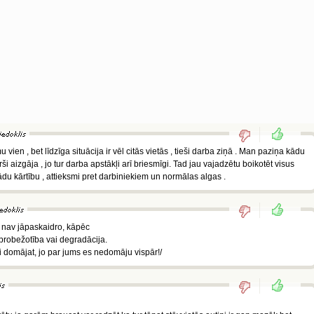
ien , bet līdzīga situācija ir vēl citās vietās , tieši darba ziņā . Man paziņa kādu
 aizgāja , jo tur darba apstākļi arī briesmīgi. Tad jau vajadzētu boikotēt visus
 kādu kārtību , attieksmi pret darbiniekiem un normālas algas .
 nav jāpaskaidro, kāpēc
aprobežotība vai degradācija.
i domājat, jo par jums es nedomāju vispār!/