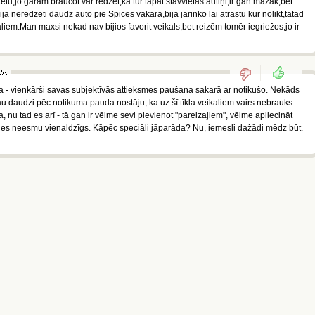
tu,jo garām braucot var redzēt,ka tur tāpat stāvvietās autiņi,ir gan mazāk,bet
ja neredzēti daudz auto pie Spices vakarā,bija jāriņko lai atrastu kur nolikt,tātad
aliem.Man maxsi nekad nav bijios favorit veikals,bet reizēm tomēr iegriežos,jo ir
 - vienkārši savas subjektīvās attieksmes paušana sakarā ar notikušo. Nekāds
jau daudzi pēc notikuma pauda nostāju, ka uz šī tīkla veikaliem vairs nebrauks.
a, nu tad es arī - tā gan ir vēlme sevi pievienot "pareizajiem", vēlme apliecināt
p, es neesmu vienaldzīgs. Kāpēc speciāli jāparāda? Nu, iemesli dažādi mēdz būt.