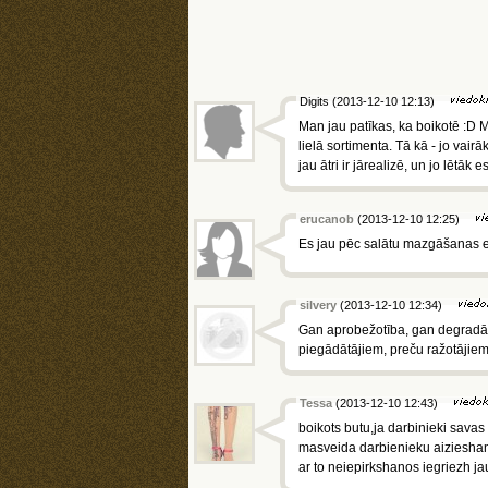
Digits (2013-12-10 12:13)
Man jau patīkas, ka boikotē :D
lielā sortimenta. Tā kā - jo vairā
jau ātri ir jārealizē, un jo lētāk 
erucanob
(2013-12-10 12:25)
Es jau pēc salātu mazgāšanas ep
silvery
(2013-12-10 12:34)
Gan aprobežotība, gan degradāci
piegādātājiem, preču ražotājiem?...
Tessa
(2013-12-10 12:43)
boikots butu,ja darbinieki savas
masveida darbienieku aizieshana
ar to neiepirkshanos iegriezh j