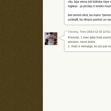
citu, bija viena ļoti būtiska rū
loģikas - ja pircēju ir krietni ma
bet ņemot vērā, ka mans "pienes
uzskatīt, ka rīkojos pareizi un s
Closing_Time
(2013-12-10 12:51)
Krasulai, 1.man gāja bojā paziņ
pleciem, nevis ķirbis
2. /man ir vienalga, ko jūs par 