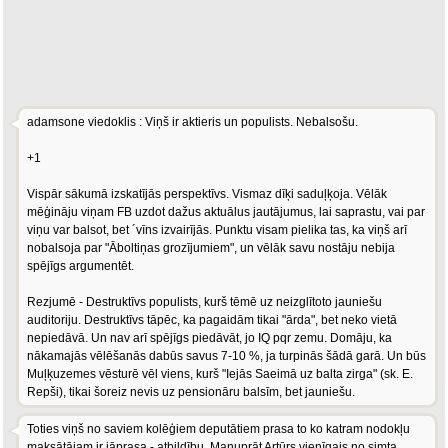
adamsone viedoklis : Viņš ir aktieris un populists. Nebalsošu.
+1
Vispār sākumā izskatījās perspektīvs. Vismaz dīķi saduļķoja. Vēlāk
mēģināju viņam FB uzdot dažus aktuālus jautājumus, lai saprastu, vai par
viņu var balsot, bet ´vīns izvairījās. Punktu visam pielika tas, ka viņš arī
nobalsoja par "Āboltiņas grozījumiem", un vēlāk savu nostāju nebija
spējīgs argumentēt.
Rezjumē - Destruktīvs populists, kurš tēmē uz neizglītoto jauniešu
auditoriju. Destruktīvs tāpēc, ka pagaidām tikai "ārda", bet neko vietā
nepiedāvā. Un nav arī spējīgs piedāvāt, jo IQ pqr zemu. Domāju, ka
nākamajās vēlēšanās dabūs savus 7-10 %, ja turpinās šādā garā. Un būs
Muļķuzemes vēsturē vēl viens, kurš "Iejās Saeimā uz balta zirga" (sk. E.
Repši), tikai šoreiz nevis uz pensionāru balsīm, bet jauniešu.
Toties viņš no saviem kolēģiem deputātiem prasa to ko katram nodokļu
maksātājam ir jāprasa - atbildību. Manuprāt Artūrs vienīgais no simta