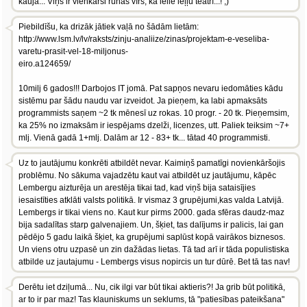
kaujā... Viņš ir vienkārši runas vīrs, kā lelle leļļu teātrī...! ;)
Piebildīšu, ka drizāk jātiek vaļā no šādām lietām:
http://www.lsm.lv/lv/raksts/zinju-analiize/zinas/projektam-e-veseliba-
varetu-prasit-vel-18-miljonus-
eiro.a124659/
10milj 6 gados!!! Darbojos IT jomā. Pat sapņos nevaru iedomāties kādu
sistēmu par šādu naudu var izveidot. Ja pieņem, ka labi apmaksāts
programmists saņem ~2 tk mēnesī uz rokas. 10 progr. - 20 tk. Pieņemsim,
ka 25% no izmaksām ir iespējams dzelži, licenzes, utt. Paliek teiksim ~7+
mlj. Vienā gadā 1+mlj. Dalām ar 12 - 83+ tk... tātad 40 programmisti.
Uz to jautājumu konkrēti atbildēt nevar. Kaimiņš pamatīgi novienkāršojis
problēmu. No sākuma vajadzētu kaut vai atbildēt uz jautājumu, kāpēc
Lembergu aizturēja un arestēja tikai tad, kad viņš bija sataisījies
iesaistīties atklāti valsts politikā. Ir vismaz 3 grupējumi,kas valda Latvijā.
Lembergs ir tikai viens no. Kaut kur pirms 2000. gada sfēras daudz-maz
bija sadalītas starp galvenajiem. Un, šķiet, tas dalījums ir palicis, lai gan
pēdējo 5 gadu laikā šķiet, ka grupējumi saplūst kopā vairākos biznesos.
Un viens otru uzpasē un zin dažādas lietas. Tā tad arī ir tāda populistiska
atbilde uz jautajumu - Lembergs visus nopircis un tur dūrē. Bet tā tas nav!
Derētu iet dziļumā... Nu, cik ilgi var būt tikai aktieris?! Ja grib būt politikā,
ar to ir par maz! Tas klauniskums un seklums, tā "patiesības pateikšana"