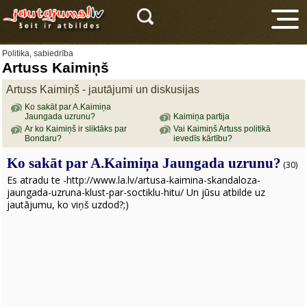
Politika, sabiedrība
Artuss Kaimiņš
Artuss Kaimiņš - jautājumi un diskusijas
Ko sakāt par A.Kaimiņa
Jaungada uzrunu?
Kaimiņa partija
Ar ko Kaimiņš ir sliktāks par
Vai Kaimiņš Artuss politikā
Bondaru?
ievedīs kārtību?
V
Ko sakāt par A.Kaimiņa Jaungada uzrunu?
(30)
Es atradu te -http://www.la.lv/artusa-kaimina-skandaloza-
jaungada-uzruna-klust-par-soctiklu-hitu/ Un jūsu atbilde uz
jautājumu, ko viņš uzdod?;)