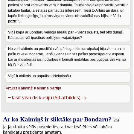
patiesi saprot kam valsts vara ir domāta. Tautai nav jākalpo valstij, valstij ir
jākalpo tautai, jāiestājas par tautas interesēm. Tieši to Artūrs arī dara, un
tapēc liekas jocīgs, jo pirms viņa neviens cits valdībā nav bijis ar šādu
pozīciju.
Viņš kopā ar Bondaru veidoja ideālu pāri - viens skaists, bet otrs dumjš.
Kādas tad vēl īpašības politiķiem vajadzīgas?
Ne velti aktieris un prostitūta vēl pāris gadsimtus atpakaļ bija vienu un to
pašu cilvēku nodarbe. Jebšu vienas un tās pašas profesijas divi aspekti.
Lai ar mūsdienās šis nodarbes ir formāli nodalītas pēc būtības viņi visi šā
kā tā ir vienādi.
Viņš ir aktieris un populists. Nebalsošu.
Artuss Kaimiņš: Kaimiņa partija
···
lasīt visu diskusiju (50 atbildes) –»
Ar ko Kaimiņš ir sliktāks par Bondaru?
(26)
Ja jau tauta vēlās pasmieties tad var izvēlēties vēl labāku
kandidātu prezidenta amatam.