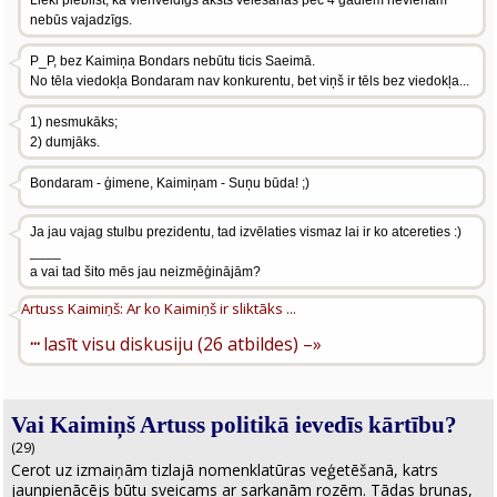
Lieki piebilst, ka vienveidīgs āksts vēlēšanās pēc 4 gadiem nevienam
nebūs vajadzīgs.
P_P, bez Kaimiņa Bondars nebūtu ticis Saeimā.
No tēla viedokļa Bondaram nav konkurentu, bet viņš ir tēls bez viedokļa...
1) nesmukāks;
2) dumjāks.
Bondaram - ģimene, Kaimiņam - Suņu būda! ;)
Ja jau vajag stulbu prezidentu, tad izvēlaties vismaz lai ir ko atcereties :)
____
a vai tad šito mēs jau neizmēģinājām?
Artuss Kaimiņš: Ar ko Kaimiņš ir sliktāks ...
···
lasīt visu diskusiju (26 atbildes) –»
Vai Kaimiņš Artuss politikā ievedīs kārtību?
(29)
Cerot uz izmaiņām tizlajā nomenklatūras veģetēšanā, katrs
jaunpienācējs būtu sveicams ar sarkanām rozēm. Tādas brunas,