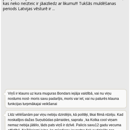
kas neko neizteic ir jāaizliedz ar likumu!!! Tukšās muldēšanas
periods Latvijas vēsturē ir ...
Viņš ir klauns uz kura muguras Bondars iejāja valdībā, vai nu viņu
nostums nost- moris savu padarījis, moris var iet, vai nu paturēs klauna
funkcijas turpmākajai veikšanai
Līdz vēlēšanām par viņu nebiju dzirdējis, kā politiķi, tikai filmā rdzēju. Kad
noskatījos dažas Suņubūdas pārraides, sapratu , ka Kolka cool viņam
nemaz nebija jātēlo, tāds pats viņš ir dzīvē. Palicis savu12 gadu vecuma