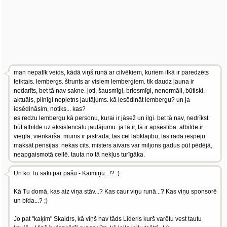
man nepatīk veids, kādā viņš runā ar cilvēkiem, kuriem itkā ir paredzēts
teiktais. lembergs. štrunts ar visiem lembergiem. tik daudz ļauna ir
nodarīts, bet tā nav sakne. ļoti, šausmīgi, briesmīgi, nenormāli, būtiski,
aktuāls, pilnīgi nopietns jautājums. kā iesēdināt lembergu? un ja
iesēdināsim, notiks... kas?
es redzu lembergu kā personu, kurai ir jāsež un ilgi. bet tā nav, nedrīkst
būt atbilde uz eksistencālu jautājumu. ja tā ir, tā ir apsēstība. atbilde ir
viegla, vienkārša. mums ir jāstrādā, tas ceļ labklājību, tas rada iespēju
maksāt pensijas. nekas cits. misters aivars var miljons gadus pūt pēdējā,
neapgaismotā cellē. tauta no tā nekļus turīgāka.
Un ko Tu saki par pašu - Kaimiņu...!? :)
Kā Tu domā, kas aiz viņa stāv...? Kas caur viņu runā...? Kas viņu sponsorē
un bīda...? ;)
Jo pat "kaķim" Skaidrs, kā viņš nav tāds Līderis kurš varētu vest tautu