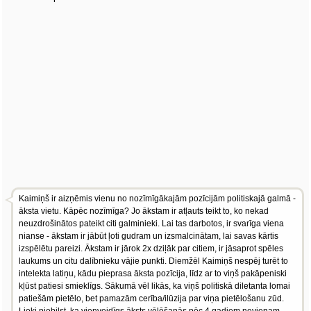
Kaimiņš ir aizņēmis vienu no nozīmīgākajām pozīcijām politiskajā galmā -
āksta vietu. Kāpēc nozīmīga? Jo ākstam ir atļauts teikt to, ko nekad
neuzdrošinātos pateikt citi galminieki. Lai tas darbotos, ir svarīga viena
nianse - ākstam ir jābūt ļoti gudram un izsmalcinātam, lai savas kārtis
izspēlētu pareizi. Ākstam ir jārok 2x dziļāk par citiem, ir jāsaprot spēles
laukums un citu dalībnieku vājie punkti. Diemžēl Kaimiņš nespēj turēt to
intelekta latiņu, kādu pieprasa āksta pozīcija, līdz ar to viņš pakāpeniski
kļūst patiesi smieklīgs. Sākumā vēl likās, ka viņš politiskā diletanta lomai
patiešām pietēlo, bet pamazām cerība/ilūzija par viņa pietēlošanu zūd.