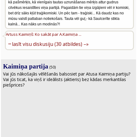
kā pašmērķis, kā vienīgais tautas uzrunāšanas mērķis attur gudrus
cilvēkus iesaistīties viņa partijā. Pagaidām tie viņa izgājieni vēl ir komiski,
bet drīz sāks kļūt traģikomiski. Un pēc tam - traģiski... Kā daudz kas no
mūsu valstī patlaban notiekošais. Tauta vēl guļ,- kā Saulcerīte stikla
kalnā... Kas nāks un modinās?!
Artuss Kaimiņš: Ko sakāt par A.Kaimiņa ...
···
lasīt visu diskusiju (30 atbildes) –»
Kaimiņa partija
(50)
Vai jūs nākošajās vēlēšanās balsosiet par Atusa Kaimiņa partiju?
Vai jūs ticat, ka viņš ir ideālists (aktieris) bez kādas merkantilas
piešprices?