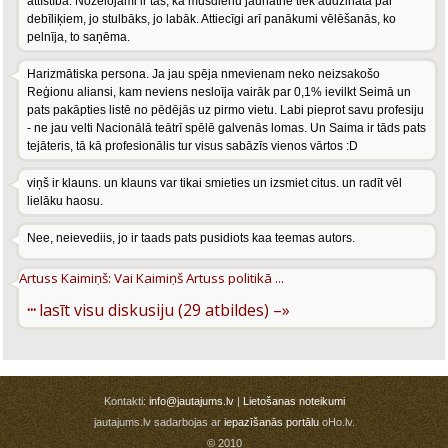
attīstībā. Nožēlojami ir tas, ka mūsdienu jaunatne tiek audzināta par
debīliķiem, jo stulbāks, jo labāk. Attiecīgi arī panākumi vēlēšanās, ko
pelnīja, to saņēma.
Harizmātiska persona. Ja jau spēja nmevienam neko neizsakošo
Reģionu aliansi, kam neviens nesloīja vairāk par 0,1% ievilkt Seimā un
pats pakāpties listē no pēdējās uz pirmo vietu. Labi pieprot savu profesiju
- ne jau velti Nacionālā teātrī spēlē galvenās lomas. Un Saima ir tāds pats
tejāteris, tā kā profesionālis tur visus sabāzīs vienos vārtos :D
viņš ir klauns. un klauns var tikai smieties un izsmiet citus. un radīt vēl
lielāku haosu.
Nee, neievediis, jo ir taads pats pusidiots kaa teemas autors.
Artuss Kaimiņš: Vai Kaimiņš Artuss politikā ...
···
lasīt visu diskusiju (29 atbildes) –»
Kontakti:
info@jautajums.lv
|
Lietošanas noteikumi
jautajums.lv sadarbojas ar
iepazīšanās portālu
oHo.lv.
© 2010